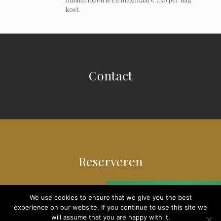
kost.
Contact
Reserveren
BEST
BEST
Get
price
price
BEST
for YOU
for YOU
price
We use cookies to ensure that we give you the best
with direct booking
with direct booking
with direct booking
experience on our website. If you continue to use this site we
will assume that you are happy with it.