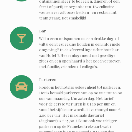
ontspannen sfeer te borrelen, dineren of een
feest of partij te organiseren. Uw culinaire
wensen vervult onze keuken- en restaurant
team graag. Eet smakelijk!
Bar
Wilt u even ontspannen na een drukke dag, of
wilt u een bespreking houden in een informele
omgeving? In de sfeervol ingerichte hotelbar
van Hotel `t Heerenlogement met gezellige
zitjes en een open haard is het goed vertoeven
met familie, vrienden of collega's.
Parkeren
Rondom het hotel is gelegenheid tot parkeren.
Het is betaald parkeren van 09.00 uur tot 20.00
uur van maandag t/m zaterdag. Het tarief
voor de eerste vier uren is € 1,10 per uur en
vanaf het vijfde uur wordt dit verhoogd naar €
2,00 per uur. Het maximale dagtarief
(dagkaart) is € 15,00. U kunt ook voordeliger
parkeren op de Franekertrekvaart wat 1
minuut lopen is en maximaal € 7,50 per dag