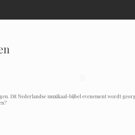
en
lingen. Dit Nederlandse muzikaal-bijbel evenement wordt geor
en?